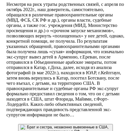
Несмотря на риск утраты родственных связей, с апреля по
октябрь 2022г., наш доверитель, самостоятельно,
обращался в различные правоохранительные органы
(МВД, ФСБ, СК РФ и др.), органы власти, судебные
органы, а также гос. учреждения (МИД, Министерство
просвещения и др.) о «срочном запуске механизмов»,
позволяющих вернуть «похищенных» у нее детей, однако,
конкретной помощи, не получила. ​По результатам
указанных обращений, правоохранительными органами
была получена лишь «сухая» информация, что изначально
экс-супруг вывез детей в Армению, г.Ереван, после
отправился в Объединенные арабские эмираты, потом
отправился в Катар, г.Доха, далее, исходя из анализа
фотографий (в мае 2022г.), находился в ЮАР, г.Кейптаун,
затем вновь вернулись в Катар, посетил Ботсвану, после
чего въехал, с детьми, на территорию США. В
правоохранительные и судебные органы РФ экс-супруг
формально предоставил сведения о том, что он с детьми
находятся в США, штат Флорида, Майями, г.Форт-
Лодердейл. Каких-либо объективных сведений,
подтверждающих правдивость представленной экс-
супругом информации не было… ​ ​