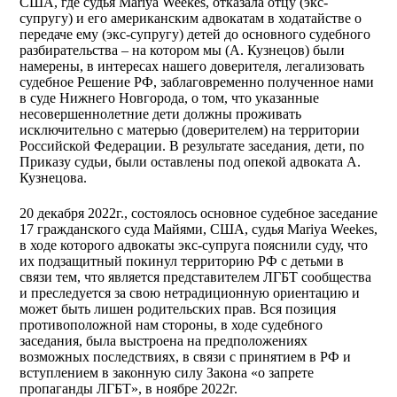
США, где судья Mariya Weekes, отказала отцу (экс-
супругу) и его американским адвокатам в ходатайстве о
передаче ему (экс-супругу) детей до основного судебного
разбирательства – на котором мы (А. Кузнецов) были
намерены, в интересах нашего доверителя, легализовать
судебное Решение РФ, заблаговременно полученное нами
в суде Нижнего Новгорода, о том, что указанные
несовершеннолетние дети должны проживать
исключительно с матерью (доверителем) на территории
Российской Федерации. В результате заседания, дети, по
Приказу судьи, были оставлены под опекой адвоката А.
Кузнецова. ​ ​
20 декабря 2022г., состоялось основное судебное заседание
17 гражданского суда Майями, США, судья Mariya Weekes,
в ходе которого адвокаты экс-супруга пояснили суду, что
их подзащитный покинул территорию РФ с детьми в
связи тем, что является представителем ЛГБТ сообщества
и преследуется за свою нетрадиционную ориентацию и
может быть лишен родительских прав. Вся позиция
противоположной нам стороны, в ходе судебного
заседания, была выстроена на предположениях
возможных последствиях, в связи с принятием в РФ и
вступлением в законную силу Закона «о запрете
пропаганды ЛГБТ», в ноябре 2022г.