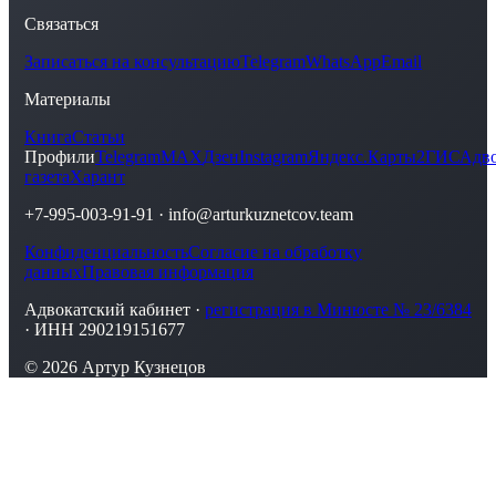
Связаться
Записаться на консультацию
Telegram
WhatsApp
Email
Материалы
Книга
Статьи
Профили
Telegram
MAX
Дзен
Instagram
Яндекс.Карты
2ГИС
Адво
газета
Харант
+7-995-003-91-91
·
info@arturkuznetcov.team
Конфиденциальность
Согласие на обработку
данных
Правовая информация
Адвокатский кабинет ·
регистрация в Минюсте № 23/6384
· ИНН 290219151677
© 2026 Артур Кузнецов