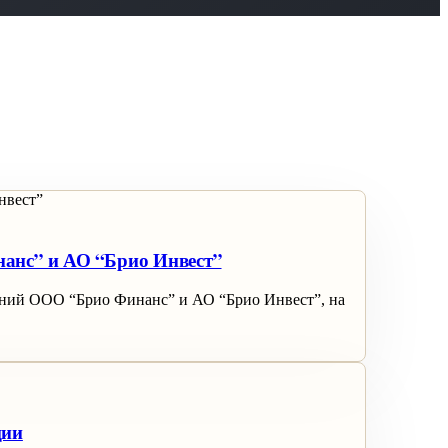
нанс” и АО “Брио Инвест”
аний ООО “Брио Финанс” и АО “Брио Инвест”, на
ции