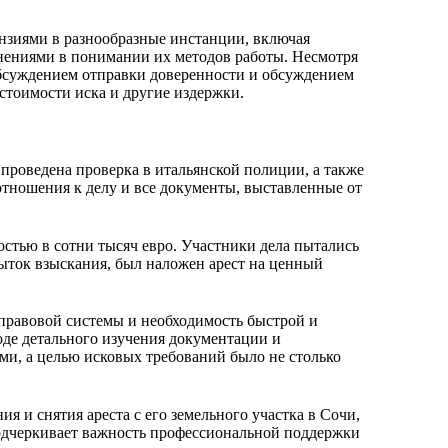
ензиями в разнообразные инстанции, включая
днениями в понимании их методов работы. Несмотря
обсуждением отправки доверенности и обсуждением
стоимости иска и другие издержки.
проведена проверка в итальянской полиции, а также
отношения к делу и все документы, выставленные от
остью в сотни тысяч евро. Участники дела пытались
ыток взыскания, был наложен арест на ценный
правовой системы и необходимость быстрой и
де детального изучения документации и
ми, а целью исковых требований было не столько
я и снятия ареста с его земельного участка в Сочи,
одчеркивает важность профессиональной поддержки