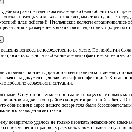
судебным разбирательством необходимо было обратиться с прет
Поискав помощь у итальянских коллег, мы столкнулись с затру
онкретный план действий. Итальянские коллеги ограничивались 
предоплаты в размере нескольких тысяч евро плюс проценты от 
 решения вопроса непосредственно на месте. По прибытии была 
допроса стало ясно, что обвиняемое лицо фактически не имело 
ли связаны с партией дорогостоящей итальянской мебели, стоим
 ссылаясь на документы, являвшиеся фальсификацией. Кроме поп
что добавило серьезности ситуации.
льными. Отсутствие четкого понимания процессов итальянской 
 юристов и адвокатов крайне сконцентрированной работы. В хо
что обвинения в адрес нашего доверителя были безосновательны
аконного завладения активами.
му доверителю удалось не только избежать незаконного взыскани
ерба и возмещении правовых расходов. Сложившаяся ситуация п