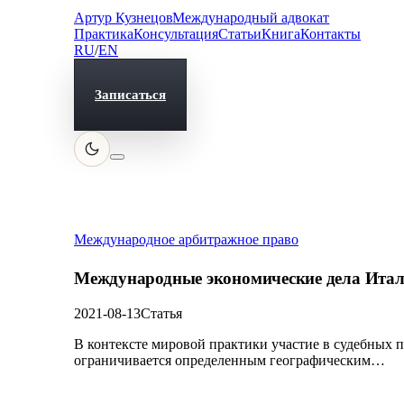
Артур Кузнецов
Международный адвокат
Практика
Консультация
Статьи
Книга
Контакты
RU
/
EN
Записаться
Международное арбитражное право
Международные экономические дела Ита
2021-08-13
Статья
В контексте мировой практики участие в судебных п
ограничивается определенным географическим…