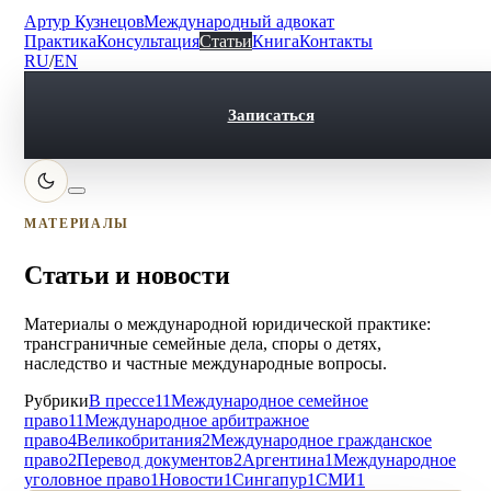
Артур Кузнецов
Международный адвокат
Практика
Консультация
Статьи
Книга
Контакты
RU
/
EN
Записаться
МАТЕРИАЛЫ
Статьи и новости
Материалы о международной юридической практике:
трансграничные семейные дела, споры о детях,
наследство и частные международные вопросы.
Рубрики
В прессе
11
Международное семейное
право
11
Международное арбитражное
право
4
Великобритания
2
Международное гражданское
право
2
Перевод документов
2
Аргентина
1
Международное
уголовное право
1
Новости
1
Сингапур
1
СМИ
1