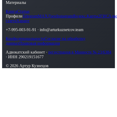
Материалы
Книга
Статьи
Профили
Telegram
MAX
Дзен
Instagram
Яндекс.Карты
2ГИС
Адво
газета
Харант
+7-995-003-91-91
·
info@arturkuznetcov.team
Конфиденциальность
Согласие на обработку
данных
Правовая информация
Адвокатский кабинет ·
регистрация в Минюсте № 23/6384
· ИНН 290219151677
© 2026 Артур Кузнецов